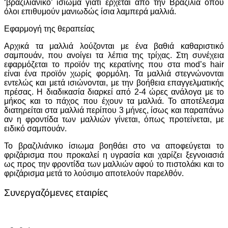
‘βραζιλιάνικο’ ίσιωμα γιατί έρχεται από την Βραζιλία όπου
όλοι επιθυμούν μανιωδώς ίσια λαμπερά μαλλιά.
Εφαρμογή της θεραπείας
Αρχικά τα μαλλιά λούζονται με ένα βαθιά καθαριστικό
σαμπουάν, που ανοίγει τα λέπια της τρίχας. Στη συνέχεια
εφαρμόζεται το προϊόν της κερατίνης που στα mod’s hair
είναι ένα προϊόν χωρίς φορμόλη. Τα μαλλιά στεγνώνονται
εντελώς και μετά ισιώνονται, με την βοήθεια επαγγελματικής
πρέσας. Η διαδικασία διαρκεί από 2-4 ώρες ανάλογα με το
μήκος και το πάχος που έχουν τα μαλλιά. Το αποτέλεσμα
διατηρείται στα μαλλιά περίπου 3 μήνες, ίσως και παραπάνω
αν η φροντίδα των μαλλιών γίνεται, όπως προτείνεται, με
ειδικό σαμπουάν.
Το βραζιλιάνικο ίσιωμα βοηθάει στο να αποφεύγεται το
φριζάρισμα που προκαλεί η υγρασία και χαρίζει ξεγνοιασιά
ως προς την φροντίδα των μαλλιών αφού το πιστολάκι και το
φριζάρισμα μετά το λούσιμο αποτελούν παρελθόν.
Συνεργαζόμενες εταιρίες