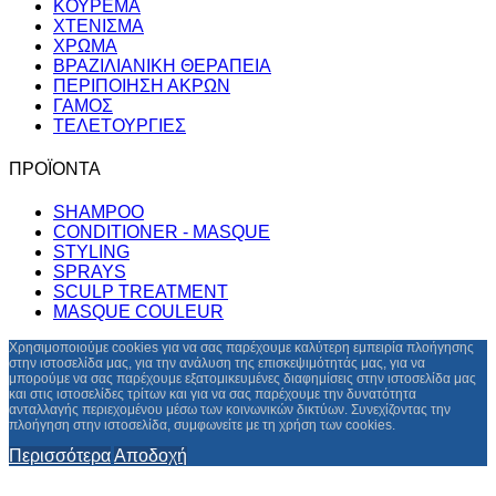
ΚΟΥΡΕΜΑ
ΧΤΕΝΙΣΜΑ
ΧΡΩΜΑ
ΒΡΑΖΙΛΙΑΝΙΚΗ ΘΕΡΑΠΕΙΑ
ΠΕΡΙΠΟΙΗΣΗ ΑΚΡΩΝ
ΓΑΜΟΣ
ΤΕΛΕΤΟΥΡΓΙΕΣ
ΠΡΟΪΟΝΤΑ
SHAMPOO
CONDITIONER - MASQUE
STYLING
SPRAYS
SCULP TREATMENT
MASQUE COULEUR
Χρησιμοποιούμε cookies για να σας παρέχουμε καλύτερη εμπειρία πλοήγησης
στην ιστοσελίδα μας, για την ανάλυση της επισκεψιμότητάς μας, για να
μπορούμε να σας παρέχουμε εξατομικευμένες διαφημίσεις στην ιστοσελίδα μας
και στις ιστοσελίδες τρίτων και για να σας παρέχουμε την δυνατότητα
ανταλλαγής περιεχομένου μέσω των κοινωνικών δικτύων. Συνεχίζοντας την
πλοήγηση στην ιστοσελίδα, συμφωνείτε με τη χρήση των cookies.
Περισσότερα
Αποδοχή